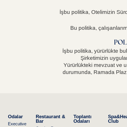
İşbu politika, Otelimizin Sür
Bu politika, çalışanlarımı
POL
İşbu politika, yürürlükte b
Şirketimizin uygula
Yürürlükteki mevzuat ve ul
durumunda, Ramada Plaza 
Odalar
Restaurant &
Toplantı
Spa&Hea
Bar
Odaları
Club
Executive