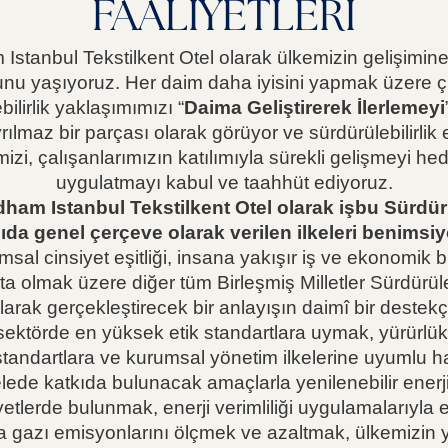
FAALİYETLERİ
nbul Tekstilkent Otel olarak ülkemizin gelişimine 10
nu yaşıyoruz. Her daim daha iyisini yapmak üzere çıkt
lirlik yaklaşımımızı “
Daima Geliştirerek İlerlemeyi
lmaz bir parçası olarak görüyor ve sürdürülebilirlik
rimizi, çalışanlarımızın katılımıyla sürekli gelişmeyi 
uygulatmayı kabul ve taahhüt ediyoruz.
 Istanbul Tekstilkent Otel olarak işbu Sürdürüle
ıda genel çerçeve olarak verilen ilkeleri benimsiy
umsal cinsiyet eşitliği, insana yakışır iş ve ekonomik b
ta olmak üzere diğer tüm Birleşmiş Milletler Sürdürül
arak gerçekleştirecek bir anlayışın daimî bir destekç
 sektörde en yüksek etik standartlara uymak, yürürlükt
standartlara ve kurumsal yönetim ilkelerine uyumlu h
delede katkıda bulunacak amaçlarla yenilenebilir enerj
iyetlerde bulunmak, enerji verimliliği uygulamalarıyla 
ra gazı emisyonlarını ölçmek ve azaltmak, ülkemizin 