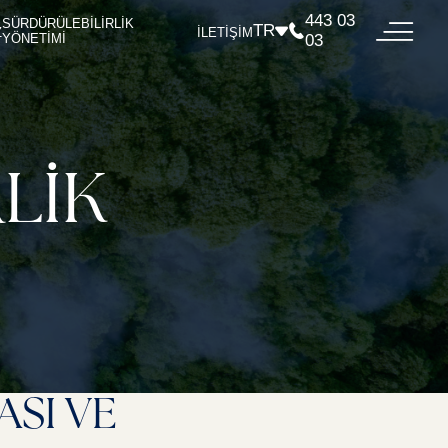
443 03
SÜRDÜRÜLEBİLİRLİK
TR
Z
İLETİŞİM
YÖNETİMİ
03
LİK
ASI VE