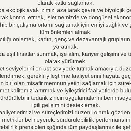
olarak katkı sağlamak.
a ekolojik ayak izimizi azaltarak çevre ve biyolojik ç
olarak kontrol etmek, işletmemizde ve döngüsel ekon
hip bir çalışma ortamı sağlamak için en iyi sağlık ve 
tüm önlemleri almak.
ılığı önlemek, kadın, genç ve dezavantajlı grupların i
yaratmak.
 eşit fırsatlar sunmak, işe alım, kariyer gelişimi ve ter
olarak yürütmek.
t seviyelerini en üst seviyede tutmak amacıyla düzenl
endirmek, gerekli iyileştirme faaliyetlerini hayata ge
n biri olan misafir memnuniyetini sağlamak için sürekl
met kalitemizi artırmak ve iyileştirici faaliyetlerde bu
ürdürülebilir tedarik zinciri uygulamalarını benimseye
ilgili gelişimini desteklemek.
faaliyetlerimizi ve süreçlerimizi düzenli olarak gözden 
e metrikler belirleyerek, sürdürülebilirlik performansım
ebilirlik prensipleri ışığında tüm paydaşlarımız ile ş