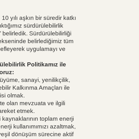
 yılı aşkın bir süredir katkı
ığımız sürdürülebilirlik
” belirledik. Sürdürülebilirliği
 ekseninde belirlediğimiz tüm
hedefleyerek uygulamayı ve
bilirlik Politikamız ile
oruz:
üyüme, sanayi, yenilikçilik,
ebilir Kalkınma Amaçları ile
isi olmak.
e olan mevzuata ve ilgili
areket etmek.
i kaynaklarının toplam enerji
enerji kullanımımızı azaltmak,
yeşil dönüşüm sürecine aktif