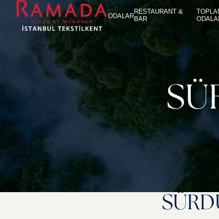
RESTAURANT &
TOPLA
ODALAR
BAR
ODALA
SÜ
SÜRDÜ