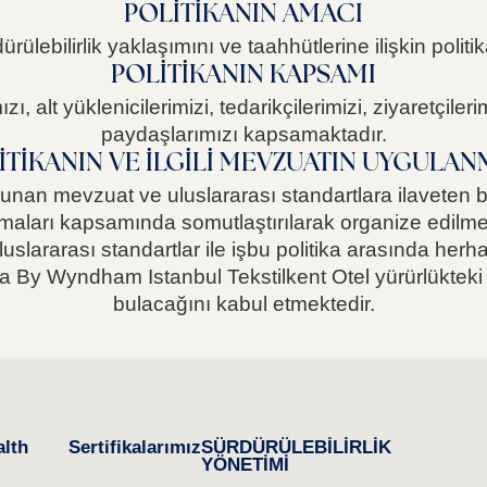
POLİTİKANIN AMACI
dürülebilirlik yaklaşımını ve taahhütlerine ilişkin poli
POLİTİKANIN KAPSAMI
zı, alt yüklenicilerimizi, tedarikçilerimizi, ziyaretçiler
paydaşlarımızı kapsamaktadır.
İTİKANIN VE İLGİLİ MEVZUATIN UYGULAN
ulunan mevzuat ve uluslararası standartlara ilaveten 
maları kapsamında somutlaştırılarak organize edilmesi
uslararası standartlar ile işbu politika arasında her
By Wyndham Istanbul Tekstilkent Otel yürürlükteki
bulacağını kabul etmektedir.
lth
Sertifikalarımız
SÜRDÜRÜLEBİLİRLİK
YÖNETİMİ