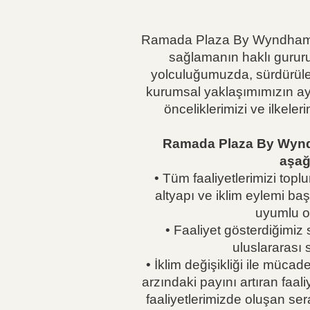
Ramada Plaza By Wyndham Ista
sağlamanın haklı gururu
yolculuğumuzda, sürdürülebi
kurumsal yaklaşımımızın ayrı
önceliklerimizi ve ilkele
Ramada Plaza By Wyndham
aşağ
• Tüm faaliyetlerimizi topl
altyapı ve iklim eylemi baş
uyumlu ol
• Faaliyet gösterdiğimiz
uluslararası 
• İklim değişikliği ile müca
arzındaki payını artıran faal
faaliyetlerimizde oluşan se