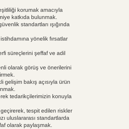
eşitliliği korumak amacıyla
omiye katkıda bulunmak.
güvenlik standartları ışığında
stihdamına yönelik fırsatlar
fi süreçlerini şeffaf ve adil
i olarak görüş ve önerilerini
çirmek.
i gelişim bakış açısıyla ürün
lunmak.
rek tedarikçilerimizin konuyla
geçirerek, tespit edilen riskler
ızı uluslararası standartlarda
effaf olarak paylaşmak.